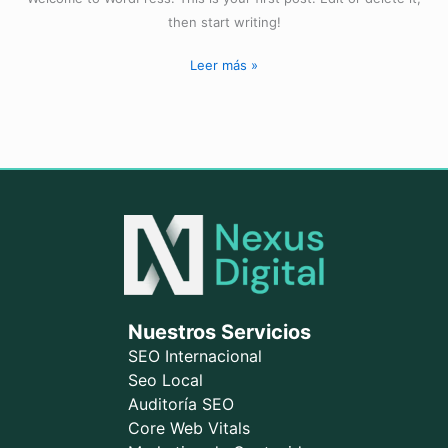
then start writing!
Hello
Leer más »
world!
Nuestros Servicios
SEO Internacional
Seo Local
Auditoría SEO
Core Web Vitals